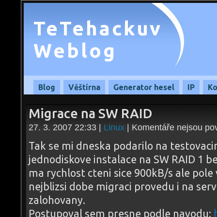
TeTehackuv
Weblog
Blog
Věštírna
Generator hesel
IP
Ko
Migrace na SW RAID
27. 3. 2007 22:33 |
Linux
|
Komentáře nejsou po
Tak se mi dneska podarilo na testovac
jednodiskove instalace na SW RAID 1 bez
ma rychlost cteni sice 900kB/s ale pole 
nejblizsi dobe migraci provedu i na ser
zalohovany.
Postupoval sem presne podle navodu: