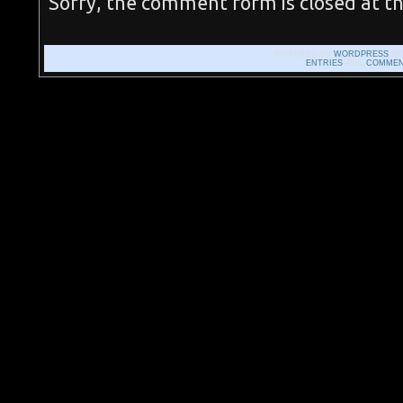
Sorry, the comment form is closed at th
POWERED BY
WORDPRESS
WI
ENTRIES
AND
COMMEN