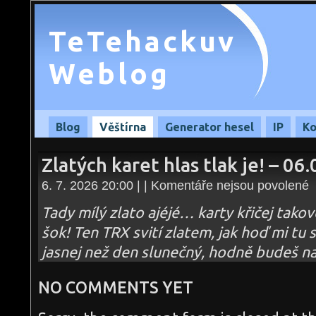
TeTehackuv
Weblog
Blog
Věštírna
Generator hesel
IP
Ko
Zlatých karet hlas tlak je! – 06
u
6. 7. 2026 20:00 | |
Komentáře nejsou povolené
te
s
n
Tady mílý zlato ajéjé… karty křičej takove
Zl
ka
šok! Ten TRX svití zlatem, jak hoď mi tu s
hl
tl
jasnej než den slunečný, hodně budeš n
je!
–
06
NO COMMENTS YET