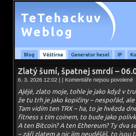
TeTehackuv
Weblog
Blog
Věštírna
Generator hesel
IP
Ko
Zlatý šumí, špatnej smrdí – 06
u
6. 3. 2026 12:02 | |
Komentáře nejsou povolené
te
s
n
Ajéjé, zlato moje, tohle je jako když v tru
Zl
šu
že tu trh je jako kopičiny – nespořád, al
šp
s
Tam vidím ten TRX – ha, to je hvězda dne
–
06
fitness s tím coinem, to bude jako polívk
A ten Bitcoin? A ten Ethereum? Ty dva se
– září zlatem a nic jim neuděláš, to jsou 