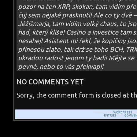
pozor na ten XRP, skokan, tam vidím přek
čuj sem nějaké prasknutí! Ale co ty dvě 
Jéžišmarja, tam vidím velký chaus, to jso
had, který klíše! Casino a investice tam s
nesahej! Asistent mi řekl, že kopičiny js
přinesou zlato, tak drž se toho BCH, TRX
ukradou radost jenom ty hadi! Mějte se š
pevně, nebo to vás překvapí!
NO COMMENTS YET
Sorry, the comment form is closed at th
POWERED BY
WORDPRESS
WI
ENTRIES
AND
COMMEN