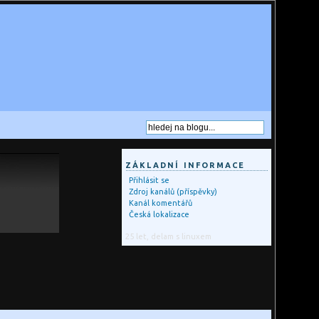
ZÁKLADNÍ INFORMACE
Přihlásit se
Zdroj kanálů (příspěvky)
Kanál komentářů
Česká lokalizace
25 let, delam s linuxem