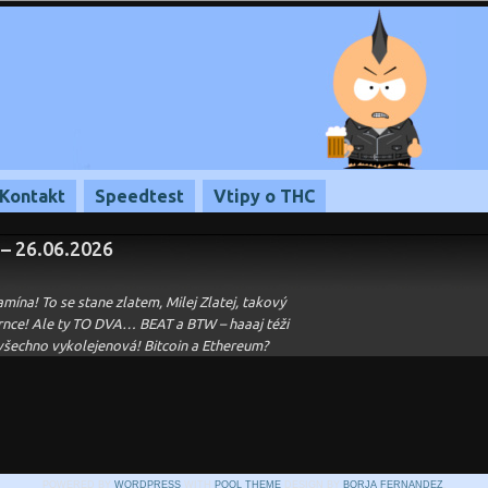
Kontakt
Speedtest
Vtipy o THC
 – 26.06.2026
mína! To se stane zlatem, Milej Zlatej, takový
hrnce! Ale ty TO DVA… BEAT a BTW – haaaj téži
i všechno vykolejenová! Bitcoin a Ethereum?
POWERED BY
WORDPRESS
WITH
POOL THEME
DESIGN BY
BORJA FERNANDEZ
.