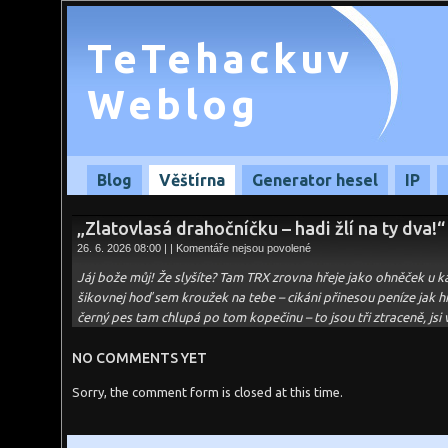
TeTehackuv
Weblog
Blog
Věštírna
Generator hesel
IP
„Zlatovlasá drahočníčku – hadi žlí na ty dva!“
u
26. 6. 2026 08:00 | |
Komentáře nejsou povolené
textu
s
Jáj bože můj! Že slyšíte? Tam TRX zrovna hřeje jako ohněček u ka
názvem
„Zlatovlasá
šikovnej hoď sem kroužek na tebe – cikáni přinesou peníze jak 
drahočníčku
černý pes tam chlupá po tom kopečinu – to jsou tři ztraceně, js
–
hadi
žlí
na
NO COMMENTS YET
ty
dva!“
Sorry, the comment form is closed at this time.
–
26.06.2026