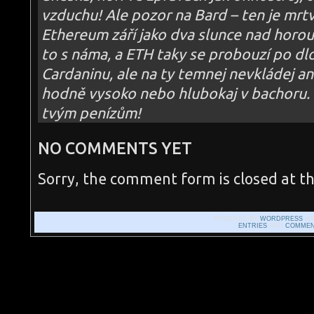
vzduchu! Ale pozor na Bard – ten je mrtv
Ethereum září jako dva slunce nad horou
to s náma, a ETH taky se probouzí po dlo
Cardaninu, ale na ty temnej nevkládej an
hodně vysoko nebo hlubokaj v bachoru.
tvým penízům!
NO COMMENTS YET
Sorry, the comment form is closed at th
POWERED BY
WORDPRESS
WI
ENTRIES
AND
COMMEN