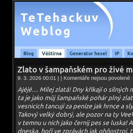
TeTehackuv
Weblog
Blog
Věštírna
Generator hesel
IP
Ko
Zlato v šampaňském pro živé m
u
9. 3. 2026 00:01 | |
Komentáře nejsou povolené
te
s
n
Ajéjé… Milej zlatá! Dny křikají o silných
Zl
v
ta je jako můj šampaňské pohár plný zlat
š
pr
vesnicich tancují za peníze jak hrnce a s
ži
mi
–
Takový velký dobrý, ale pozor na ty VeeV
09
v temnu u nich jako černij pes se luska! 
dneska, hoří ve zprávách jak ohňostroj, 