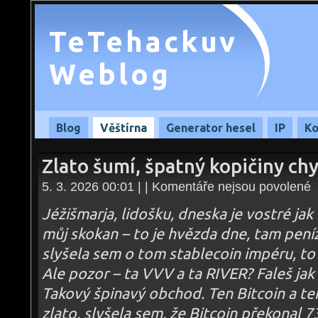
TeTehackuv
Weblog
Blog
Věštírna
Generator hesel
IP
Ko
Zlato šumí, špatný kopičiny chy
u
5. 3. 2026 00:01 | |
Komentáře nejsou povolené
te
s
n
Jéžišmarja, lidošku, dneska je vostré ja
Zl
šu
můj skokan – to je hvězda dne, tam peníz
šp
ko
slyšela sem o tom stablecoin impéru, to
ch
–
05
Ale pozor – ta VVV a ta RIVER? Faleš jak 
Takový špinavý obchod. Ten Bitcoin a ten
zlato, slyšela sem, že Bitcoin překonal 7