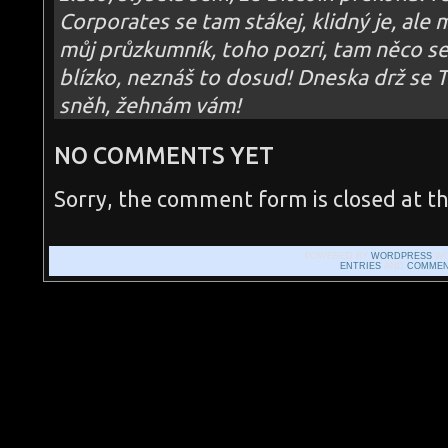
Corporates se tam stákej, klidný je, ale m
můj průzkumník, toho pozri, tam něco se d
blízko, neznáš to dosud! Dneska drž se T
sněh, žehnám vám!
NO COMMENTS YET
Sorry, the comment form is closed at th
POWERED BY
WORDPRESS
WI
ENTRIES
AND
COMMEN