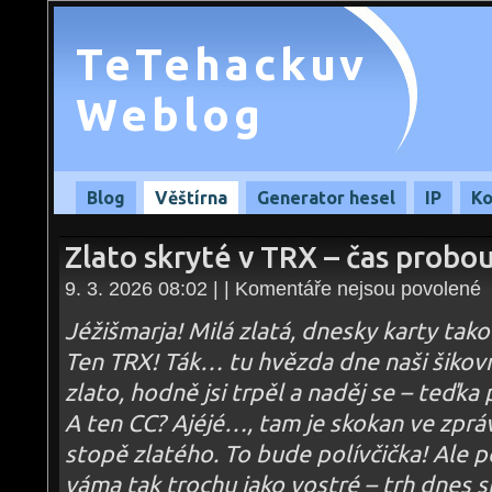
TeTehackuv
Weblog
Blog
Věštírna
Generator hesel
IP
Ko
Zlato skryté v TRX – čas probou
u
9. 3. 2026 08:02 | |
Komentáře nejsou povolené
te
s
n
Jéžišmarja! Milá zlatá, dnesky karty tako
Zl
sk
Ten TRX! Ták… tu hvězda dne naši šikov
v
T
zlato, hodně jsi trpěl a naděj se – teďka 
–
č
pr
A ten CC? Ajéjé…, tam je skokan ve zpráv
–
09
stopě zlatého. To bude polívčička! Ale p
váma tak trochu jako vostré – trh dnes sl