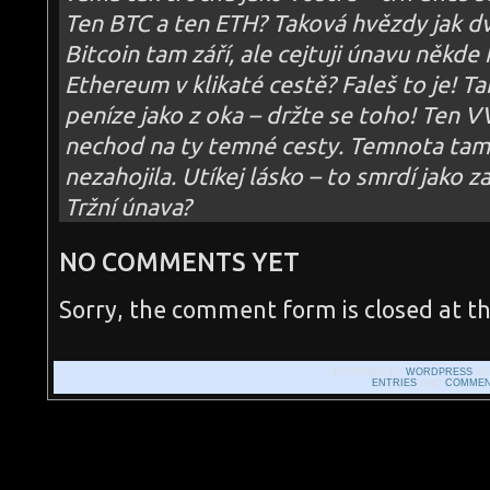
Ten BTC a ten ETH? Taková hvězdy jak d
Bitcoin tam září, ale cejtuji únavu někde
Ethereum v klikaté cestě? Faleš to je! T
peníze jako z oka – držte se toho! Ten 
nechod na ty temné cesty. Temnota tam h
nezahojila. Utíkej lásko – to smrdí jako
Tržní únava?
NO COMMENTS YET
Sorry, the comment form is closed at th
POWERED BY
WORDPRESS
WI
ENTRIES
AND
COMMEN