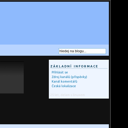
ZÁKLADNÍ INFORMACE
Přihlásit se
Zdroj kanálů (příspěvky)
Kanál komentářů
Česká lokalizace
25 let, delam s linuxem