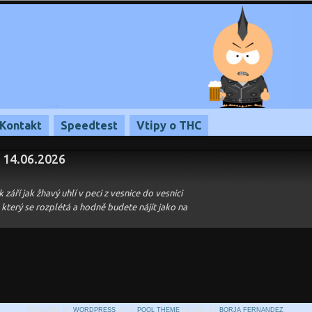
Kontakt
Speedtest
Vtipy o THC
– 14.06.2026
září jak žhavý uhlí v peci z vesnice do vesnici
který se rozplétá a hodně budete nájít jako na
POWERED BY
WORDPRESS
WITH
POOL THEME
DESIGN BY
BORJA FERNANDEZ
.