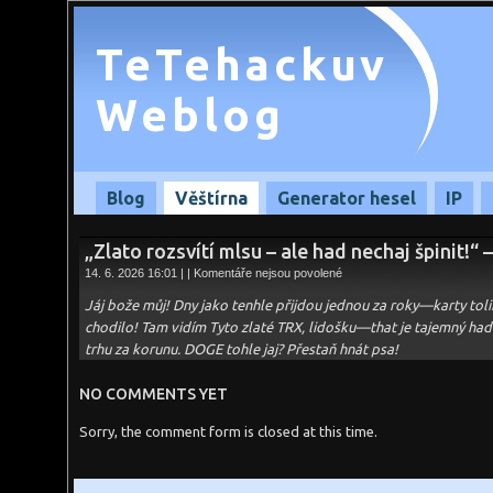
TeTehackuv
Weblog
Blog
Věštírna
Generator hesel
IP
„Zlato rozsvítí mlsu – ale had nechaj špinit!“ 
u
14. 6. 2026 16:01 | |
Komentáře nejsou povolené
textu
s
Jáj bože můj! Dny jako tenhle přijdou jednou za roky—karty tolik 
názvem
„Zlato
chodilo! Tam vidím Tyto zlaté TRX, lidošku—that je tajemný had 
rozsvítí
trhu za korunu. DOGE tohle jaj? Přestaň hnát psa!
mlsu
–
ale
had
NO COMMENTS YET
nechaj
špinit!“
Sorry, the comment form is closed at this time.
–
14.06.2026