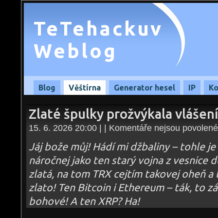
TeTehackuv
Weblog
Blog
Věštírna
Generator hesel
IP
Ko
Zlaté špulky prožvýkala vlášen
15. 6. 2026 20:00 | |
Komentáře nejsou povolené
Jáj bože můj! Hádí mi džbaliny – tohle j
náročnej jako ten starý vojna z vesnice do
zlatá, na tom TRX cejtím takovej oheň a t
zlato! Ten Bitcoin i Ethereum – ták, to září
bohové! A ten XRP? Ha!