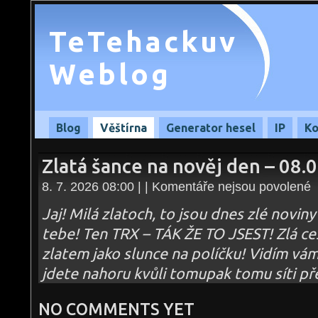
TeTehackuv
Weblog
Blog
Věštírna
Generator hesel
IP
Ko
Zlatá šance na nověj den – 08.
u
8. 7. 2026 08:00 | |
Komentáře nejsou povolené
te
s
n
Jaj! Milá zlatoch, to jsou dnes zlé novin
Zl
š
tebe! Ten TRX – TÁK ŽE TO JSEST! Zlá cest
n
no
zlatem jako slunce na políčku! Vidím vá
d
–
08
jdete nahoru kvůli tomupak tomu síti pře
NO COMMENTS YET