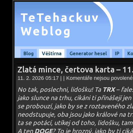
TeTehackuv
Weblog
Blog
Věštírna
Generator hesel
IP
Ko
Zlatá mince, čertova karta – 1
11. 2. 2026 05:17 | |
Komentáře nejsou povolené
No tak, poslechni, lidošku! Ta
TRX
– fale
jako slunce na trhu, cikáni ti přinášejí jen
se probouzí, jako by se z roztaveného zla
neodstupuje, oba jsou jako králové na tr
ta se potácí, utíkej od toho, lidošku, ta
A ten
DOGE
? To je hrozný, jako by ti cik