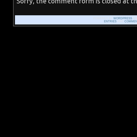
Sorry, the comment form is closed at th
POWERED BY
WORDPRESS
WI
ENTRIES
AND
COMMEN