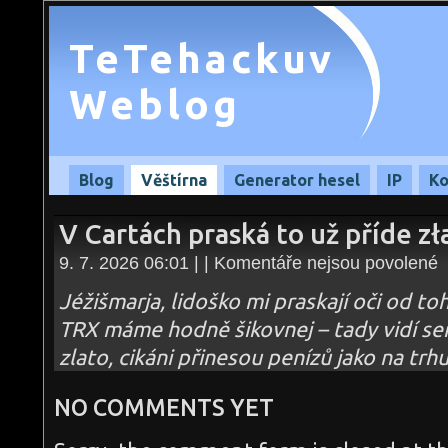
TeTehackuv
Weblog
Blog
Věštírna
Generator hesel
IP
Ko
V Cartách praská to už příde zł
u
9. 7. 2026 06:01 | |
Komentáře nejsou povolené
te
s
n
Jéžišmarja, lidoško mi praskají oči od toh
V
C
TRX máme hodně šikovnej – tady vidí se
p
to
zlato, cikáni přinesou penízů jako na trh
u
př
zł
–
NO COMMENTS YET
09