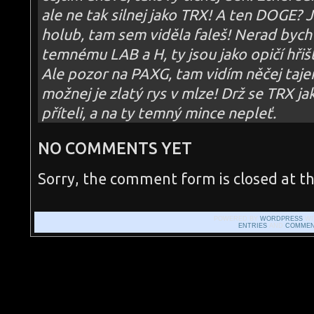
ale ne tak silnej jako TRX! A ten DOGE?
holub, tam sem viděla faleš! Nerad bych 
temnému LAB a H, ty jsou jako opičí hřiš
Ale pozor na PAXG, tam vidím něčej taje
možnej je zlatý rys v mlze! Drž se TRX j
příteli, a na ty temný mince nepleť.
NO COMMENTS YET
Sorry, the comment form is closed at th
POWERED BY
WORDPRESS
WI
ENTRIES
AND
COMMEN