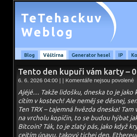
TeTehackuv
Weblog
Blog
Věštírna
Generator hesel
IP
Ko
Tento den kupuři vám karty – 
u
6. 6. 2026 04:00 | |
Komentáře nejsou povolené
te
s
n
Ajéjé… Takže lidošku, dneska to je jako kd
Te
d
cítím v kostech! Ale neměj se děsnej, sem 
ku
v
Ten TRX – tajemná hvězda dneska! Tam v
ka
–
06
na vrcholu kopičin, to se budou hýbat ja
Bitcoin? Ták, to je zlatý pás, jako když kr
cejtím únavu, takový tichej den. Ethereum 