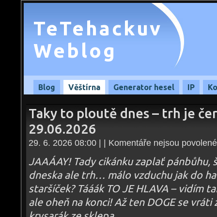
TeTehackuv
Weblog
Blog
Věštírna
Generator hesel
IP
Ko
Taky to ploutě dnes – trh je čer
29.06.2026
29. 6. 2026 08:00 | |
Komentáře nejsou povolené
JAAÁAY! Tady cikánku zaplať pánbůhu, š
dneska ale trh… málo vzduchu jak do ha
staršíček? Tááák TO JE HLAVA – vidím ta
ale oheň na konci! Až ten DOGE se vráti 
krysarák ze sklepa…