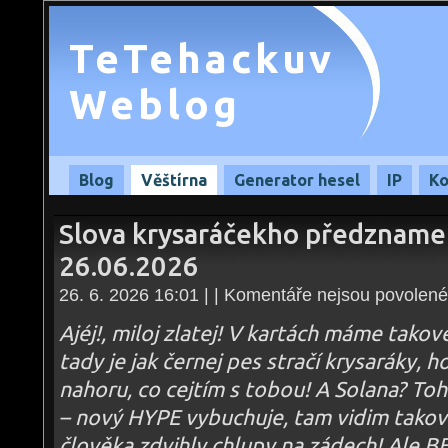
TeTehackuv
Weblog
Blog
Věštírna
Generator hesel
IP
Ko
Slova krysaráčekho předznamen
26.06.2026
26. 6. 2026 16:01 | |
Komentáře nejsou povolené
Ajéj!, miloj zlatej! V kartách máme tako
tady je jak černej pes stračí krysaráky, 
nahoru, co cejtím s tobou! A Solana? To
– nový HYPE vybuchuje, tam vidim takove
člověka zdvihly chlupy na zádech! Ale 