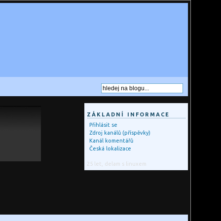
ZÁKLADNÍ INFORMACE
Přihlásit se
Zdroj kanálů (příspěvky)
Kanál komentářů
Česká lokalizace
25 let, delam s linuxem