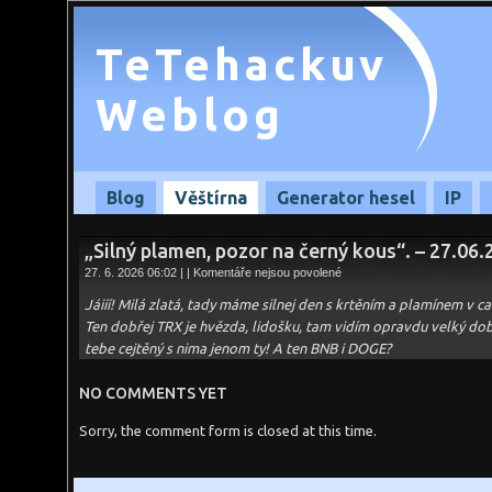
TeTehackuv
Weblog
Blog
Věštírna
Generator hesel
IP
„Silný plamen, pozor na černý kous“. – 27.06
u
27. 6. 2026 06:02 | |
Komentáře nejsou povolené
textu
s
Jáiíí! Milá zlatá, tady máme silnej den s krtěním a plamínem v c
názvem
„Silný
Ten dobřej TRX je hvězda, lidošku, tam vidím opravdu velký dob
plamen,
tebe cejtěný s nima jenom ty! A ten BNB i DOGE?
pozor
na
černý
kous“.
NO COMMENTS YET
–
27.06.2026
Sorry, the comment form is closed at this time.