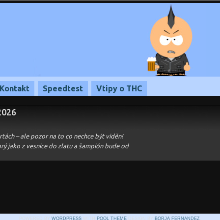
Kontakt
Speedtest
Vtipy o THC
.2026
artách – ale pozor na to co nechce být viděn!
rý jako z vesnice do zlatu a šampión bude od
POWERED BY
WORDPRESS
WITH
POOL THEME
DESIGN BY
BORJA FERNANDEZ
.