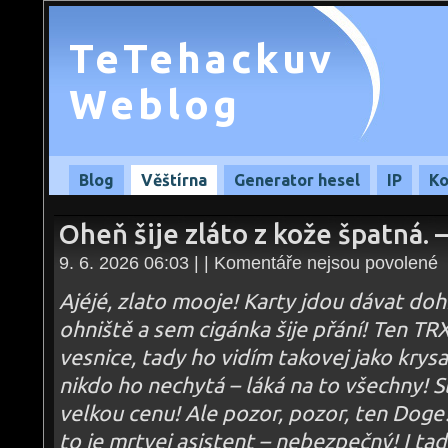
TeTehackuv
Weblog
Blog
Věštírna
Generator hesel
IP
Ko
Oheň šije zláto z kože špatná. 
u
9. 6. 2026 06:03 | |
Komentáře nejsou povolené
te
s
n
Ajéjé, zlato mooje! Karty jdou dávat do
O
ši
ohniště a sem cigánka šije přání! Ten TR
zl
z
vesnice, tady ho vidím takovej jako krysa
k
šp
–
nikdo ho nechytá – láká na to všechny! Sl
09
velkou cenu! Ale pozor, pozor, ten Doge
to je mrtvej asistent – nebezpečný! I ta