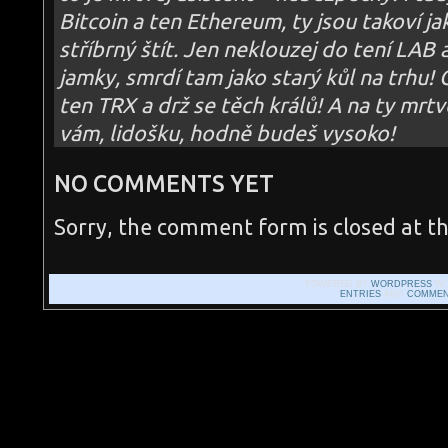
Bitcoin a ten Ethereum, ty jsou takoví jak
stříbrný štít. Jen neklouzej do tení LAB 
jamky, smrdí tam jako starý kůl na trhu! 
ten TRX a drž se těch králů! A na ty mr
vám, lidošku, hodně budeš vysoko!
NO COMMENTS YET
Sorry, the comment form is closed at th
POWERED BY
WORDPRESS
WI
ENTRIES
AND
COMMEN