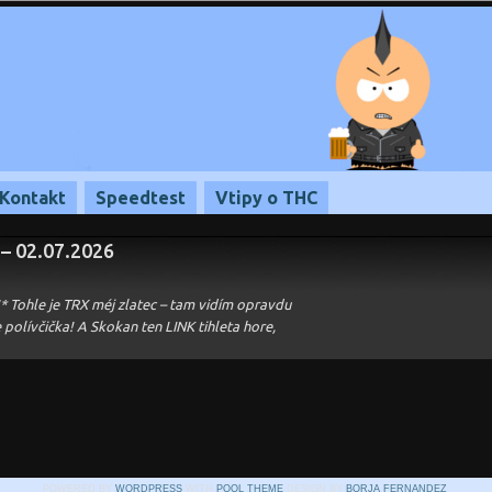
Kontakt
Speedtest
Vtipy o THC
 – 02.07.2026
!* Tohle je TRX méj zlatec – tam vidím opravdu
polívčička! A Skokan ten LINK tihleta hore,
POWERED BY
WORDPRESS
WITH
POOL THEME
DESIGN BY
BORJA FERNANDEZ
.