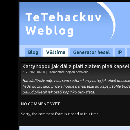
TeTehackuv
Weblog
Blog
Věštírna
Generator hesel
IP
Karty topou jak dál a platí zlatem plná kapse!
u
2. 7. 2026 04:00 | |
Komentáře nejsou povolené
textu
s
Ha! Jádíbože můj, včas sem sedla – karty hořej jak oheň dneska
názvem
Karty
hado kočku jako příze a hodně penězi lezu do kapsy, tohle bude 
topou
odkud přiletěl jak ptačí kopínko plný zlata!
jak
dál
a
platí
NO COMMENTS YET
zlatem
plná
Sorry, the comment form is closed at this time.
kapse!
–
02.07.2026