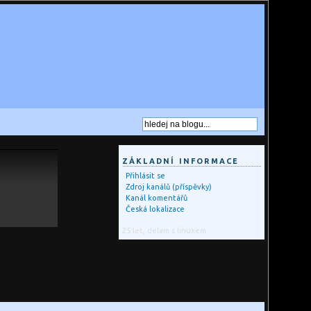
ZÁKLADNÍ INFORMACE
Přihlásit se
Zdroj kanálů (příspěvky)
Kanál komentářů
Česká lokalizace
25 let, delam s linuxem