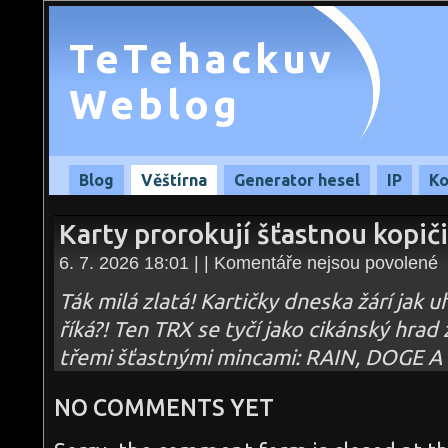
TeTehackuv
Weblog
Blog
Věštírna
Generator hesel
IP
Ko
Karty prorokují šťastnou kopič
u
6. 7. 2026 18:01 | |
Komentáře nejsou povolené
te
s
n
Ták milá zlatá! Kartičky dneska žárí jak 
Ka
pr
říká?! Ten TRX se tyčí jako cikánský hrad
šť
ko
třemi šťastnými mincami: RAIN, DOGE A 
–
06
NO COMMENTS YET