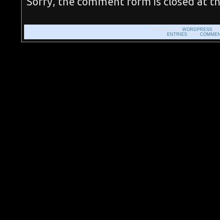
Sorry, the comment form is closed at th
POWERED BY
WORDPRESS
WI
ENTRIES
AND
COMMEN