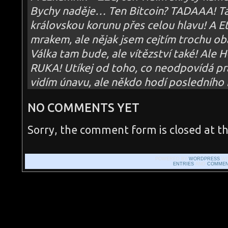
Bychy naděje… Ten Bitcoin? TADAAA! Ta
královskou korunu přes celou hlavu! A Et
mrakem, ale nějak jsem cejtím trochu o
Válka tam bude, ale vítězství také! A
RUKA! Utíkej od toho, co neodpovídá pr
vidím únavu, ale někdo hodí posledníh
NO COMMENTS YET
Sorry, the comment form is closed at th
POWERED BY
WORDPRESS
WI
ENTRIES
AND
COMMEN