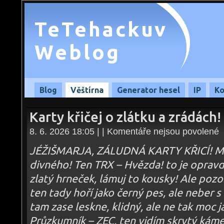
TeTehackuv
Weblog
Blog
Věštírna
Generator hesel
IP
Ko
Karty křičej o zlátku a zrádách
u
8. 6. 2026 18:05 | |
Komentáře nejsou povolené
te
s
n
JÉŽIŠMARJA, ZÁLUDNÁ KARTY KŘICÍ! Mile
Ka
kř
divného! Ten TRX – Hvězda! to je opravd
o
zl
zlatý hrneček, lámuj to kousky! Ale po
a
zr
–
ten tady hoří jako černý pes, ale neber s
08
tam zase leskne, klidný, ale ne tak moc j
Průzkumník – ZEC, ten vidím skrytý kámen