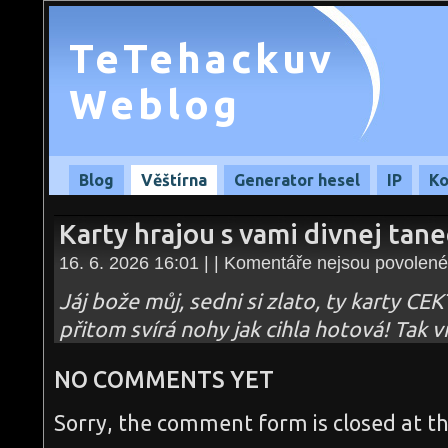
TeTehackuv
Weblog
Blog
Věštírna
Generator hesel
IP
Ko
Karty hrajou s vami divnej tan
16. 6. 2026 16:01 | |
Komentáře nejsou povolené
Jáj bože můj, sedni si zlato, ty karty CE
přitom svírá nohy jak cihla hotová! Tak
NO COMMENTS YET
Sorry, the comment form is closed at th