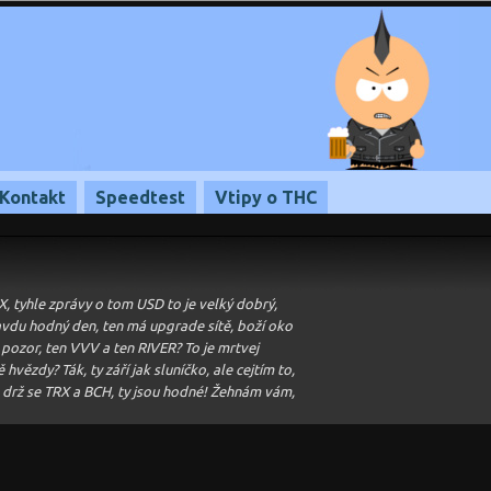
Kontakt
Speedtest
Vtipy o THC
TRX, tyhle zprávy o tom USD to je velký dobrý,
ravdu hodný den, ten má upgrade sítě, boží oko
e pozor, ten VVV a ten RIVER? To je mrtvej
ě hvězdy? Ták, ty září jak sluníčko, ale cejtím to,
í, drž se TRX a BCH, ty jsou hodné! Žehnám vám,