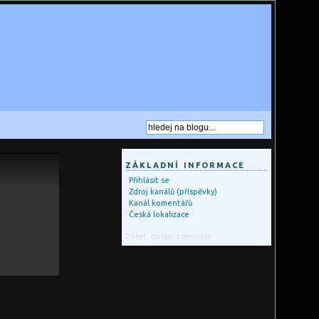
ZÁKLADNÍ INFORMACE
Přihlásit se
Zdroj kanálů (příspěvky)
Kanál komentářů
Česká lokalizace
25 let, delam s linuxem