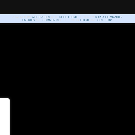
POWERED BY
WORDPRESS
WITH
POOL THEME
DESIGN BY
BORJA FERNANDEZ
.
ENTRIES
AND
COMMENTS
FEEDS. VALID
XHTML
AND
CSS
. ^
TOP
^