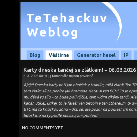
TeTehackuv
Weblog
Blog
Věštírna
Generator hesel
IP
Karty dneska tančej se zlátkem! – 06.03.2026
u
6. 3. 2026 00:01 | |
Komentáře nejsou povolené
textu
s
Ajéjé! Dneska karty hoří jak ohníček v truhlile, milá zlatá! Ten 
názvem
Karty
tam vidím sílu a peníze jak hromada zlata! A ten BCH? To je op
dneska
mu dává tu sílu – to bude polívčička, tam vidím cikány tančí! Al
tančej
se
kanár, utíkej, utíkej, to je faleš! Ten Bitcoin a ten Ethereum, ty dv
zlátkem!
–
BTC má tu kritickou zónu – drží se, ale pozor na pokles! Trh hoř
06.03.2026
lidošku, a na ty podlé nehazuj ani pohled!
NO COMMENTS YET