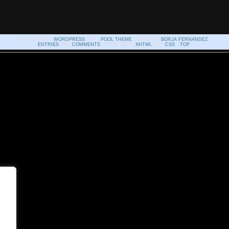
POWERED BY
WORDPRESS
WITH
POOL THEME
DESIGN BY
BORJA FERNANDEZ
.
ENTRIES
AND
COMMENTS
FEEDS. VALID
XHTML
AND
CSS
. ^
TOP
^