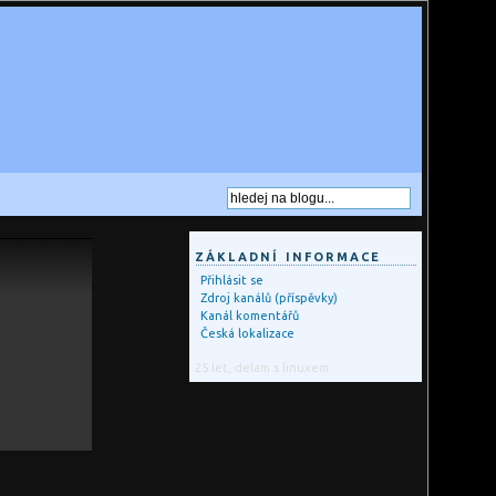
ZÁKLADNÍ INFORMACE
Přihlásit se
Zdroj kanálů (příspěvky)
Kanál komentářů
Česká lokalizace
25 let, delam s linuxem