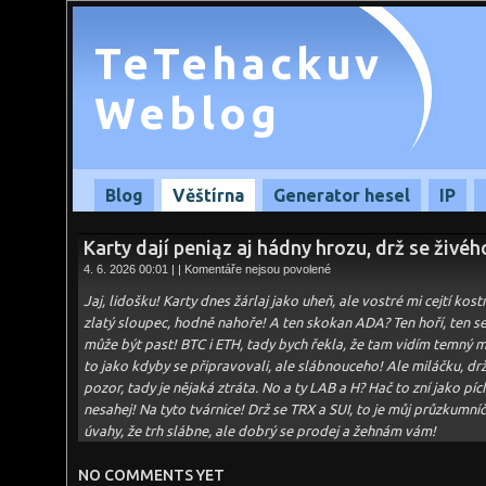
TeTehackuv
Weblog
Blog
Věštírna
Generator hesel
IP
Karty dají peniąz aj hádny hrozu, drž se živéh
u
4. 6. 2026 00:01 | |
Komentáře nejsou povolené
textu
s
Jaj, lidošku! Karty dnes žárlaj jako uheň, ale vostré mi cejtí kos
názvem
Karty
zlatý sloupec, hodně nahoře! A ten skokan ADA? Ten hoří, ten se
dají
může být past! BTC i ETH, tady bych řekla, že tam vidím temný mr
peniąz
aj
to jako kdyby se připravovali, ale slábnouceho! Ale miláčku, drž
hádny
hrozu,
pozor, tady je nějaká ztráta. No a ty LAB a H? Hač to zní jako píc
drž
nesahej! Na tyto tvárnice! Drž se TRX a SUI, to je můj průzkumníč
se
živého
úvahy, že trh slábne, ale dobrý se prodej a žehnám vám!
zlata
–
04.06.2026
NO COMMENTS YET