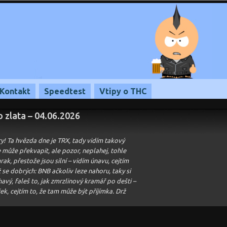
Kontakt
Speedtest
Vtipy o THC
o zlata – 04.06.2026
try! Ta hvězda dne je TRX, tady vidím takový
 může překvapit, ale pozor, neplahej, tohle
ak, přestože jsou silní – vidím únavu, cejtím
 se dobrých: BNB ačkoliv leze nahoru, taky si
havý, faleš to, jak zmrzlinový kramář po dešti –
ek, cejtím to, že tam může být příjímka. Drž