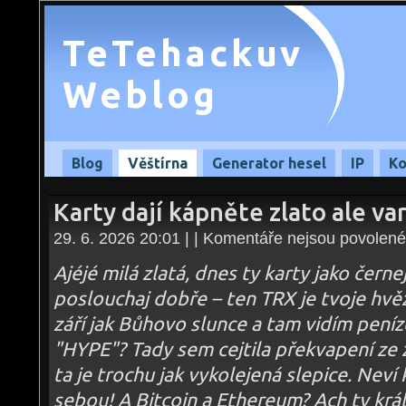
TeTehackuv
Weblog
Blog
Věštírna
Generator hesel
IP
Ko
Karty dají kápněte zlato ale va
29. 6. 2026 20:01 | |
Komentáře nejsou povolené
Ajéjé milá zlatá, dnes ty karty jako černe
poslouchaj dobře – ten TRX je tvoje hvě
září jak Bůhovo slunce a tam vidím peníz
"HYPE"? Tady sem cejtila překvapení ze 
ta je trochu jak vykolejená slepice. Nev
sebou! A Bitcoin a Ethereum? Ach ty král