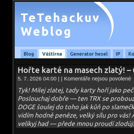
TeTehackuv
Weblog
Blog
Věštírna
Generator hesel
IP
Ko
Hořte karté na masech zlatý! –
u
5. 7. 2026 04:00 | |
Komentáře nejsou povolené
te
s
n
Tyk! Milej zlatej, tady karty hoří jako p
Ho
ka
Poslouchaj dobře — ten TRX se probouz
n
m
DOGE šoulej do toho jak kůň po slamečk
zl
–
05
vidím hodně peněze, velký sílu pro vás! A
velikyj had — přede mnou proudí zlodúj