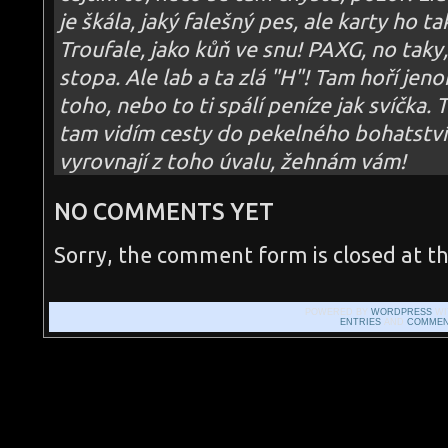
je škála, jaký falešný pes, ale karty ho
Troufale, jako kůň ve snu! PAXG, no taky,
stopa. Ale lab a ta zlá "H"! Tam hoří je
toho, nebo to ti spálí peníze jak svíčka. 
tam vidím cesty do pekelného bohatství!
vyrovnají z toho úvalu, žehnám vám!
NO COMMENTS YET
Sorry, the comment form is closed at th
POWERED BY
WORDPRESS
WI
ENTRIES
AND
COMMEN