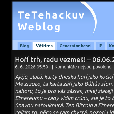
TeTehackuv
Weblog
Blog
Věštírna
Generator hesel
IP
Ko
Hoří trh, radu vezmeš! – 06.06
u
6. 6. 2026 05:59 | |
Komentáře nejsou povolené
te
s
n
Ajéjé, zlatá, karty dneska horí jako koči
Ho
tr
Mé zrzoto, ta karta září jako Bůhův slon. 
ra
v
nahoru, to je pro vás zázrak, milej zlatej
–
06
Ethereumu – tady vidím trůnu, ale je to 
únavou nafouknutá. Ten Bitcoin a Ethereu
cejtím to, něco se tam chystá, pozor! L