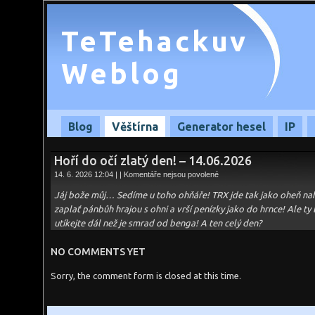
TeTehackuv
Weblog
Blog
Věštírna
Generator hesel
IP
Hoří do očí zlatý den! – 14.06.2026
u
14. 6. 2026 12:04 | |
Komentáře nejsou povolené
textu
s
Jáj bože můj… Sedíme u toho ohňáře! TRX jde tak jako oheň naho
názvem
Hoří
zaplať pánbůh hrajou s ohni a vrší penízky jako do hrnce! Ale ty 
do
utíkejte dál než je smrad od benga! A ten celý den?
očí
zlatý
den!
–
NO COMMENTS YET
14.06.2026
Sorry, the comment form is closed at this time.