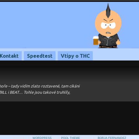
Kontakt
Speedtest
Vtipy o THC
ře – tady vidím zlato roztavené, tam cikáni
BILL i BEAT… Tohle jsou takové truhlíly,
POWERED BY
WORDPRESS
WITH
POOL THEME
DESIGN BY
BORJA FERNANDEZ
.