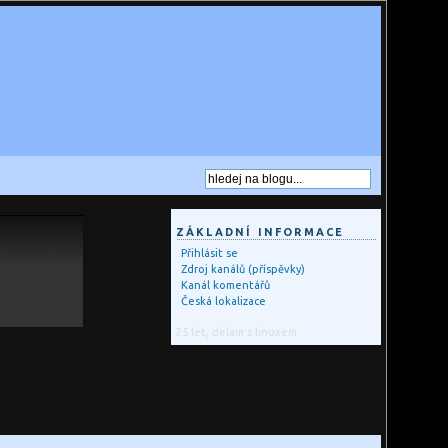
ZÁKLADNÍ INFORMACE
Přihlásit se
Zdroj kanálů (příspěvky)
Kanál komentářů
Česká lokalizace
25 let, delam s linuxem