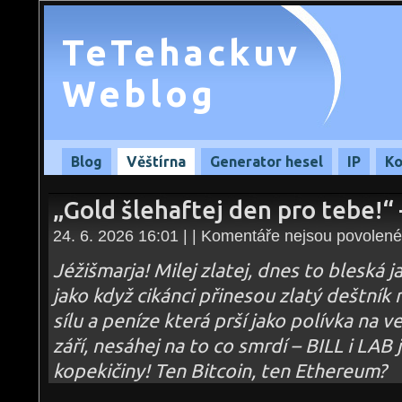
TeTehackuv
Weblog
Blog
Věštírna
Generator hesel
IP
Ko
„Gold šlehaftej den pro tebe!“
24. 6. 2026 16:01 | |
Komentáře nejsou povolené
Jéžišmarja! Milej zlatej, dnes to bleská j
jako když cikánci přinesou zlatý deštník
sílu a peníze která prší jako polívka na v
září, nesáhej na to co smrdí – BILL i LAB
kopekičiny! Ten Bitcoin, ten Ethereum?