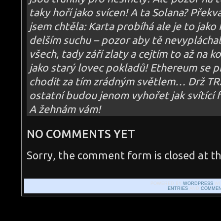
taky hoří jako svícen! A ta Solana? Překv
jsem chtěla: Karta probíhá ale je to jako
delším suchu – pozor aby tě nevypláchal
všech, tady září zlaty a cejtím to až na k
jako starý lovec pokladů! Ethereum se pr
chodit za tím zrádným světlem… Drž TRX
ostatní budou jenom vyhořet jak svítící 
A žehnám vám!
NO COMMENTS YET
Sorry, the comment form is closed at th
POWERED BY
WORDPRESS
WI
ENTRIES
AND
COMMEN