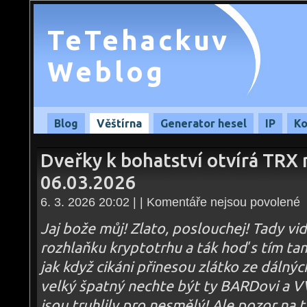
TeTehackuv
Weblog
Blog
Věštírna
Generator hesel
IP
Ko
Dveřky k bohatství otvírá TRX 
06.03.2026
u
6. 3. 2026 20:02 | |
Komentáře nejsou povolené
te
s
n
Jaj bože můj! Zlato, poslouchej! Tady vi
D
k
rozhlaňku kryptotrhu a ták hoď s tím ta
bo
ot
jak když cikáni přinesou zlátko ze dálných
T
n
ch
velký špatný nechte být ty BARDovi a VV
pe
–
jsou truhlily pro nesmělý! Ale pozor na 
06