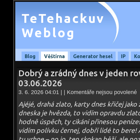
TeTehackuv
Weblog
Blog
Věštírna
Generator hesel
IP
Ko
Dobrý a zrádný dnes v jeden rov
03.06.2026
u
3. 6. 2026 04:01 | |
Komentáře nejsou povolené
te
s
n
Ajéjé, drahá zlato, karty dnes křičej jako
D
a
dneska je hvězda, to vidím opravdu zlato,
z
d
hodně úspěch, ty cikáni přinesou peníze
v
je
r
vidím polívku černej, dobří lidé to ber
hr
–
tu vrhne – no jo, ten skokan běží, ale poz
03