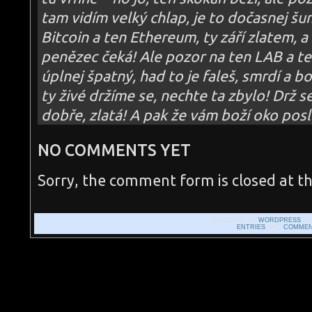
tam vidím velký chlap, je to dočasnej šu
Bitcoin a ten Ethereum, ty září zlatem, a 
penězec čeká! Ale pozor na ten LAB a te
úplnej špatný, had to je faleš, smrdí a bo
ty živé držíme se, nechte ta zbylo! Drž 
dobře, zlatá! A pak že vám boží oko po
NO COMMENTS YET
Sorry, the comment form is closed at th
POWERED BY
WORDPRESS
WI
ENTRIES
AND
COMMEN