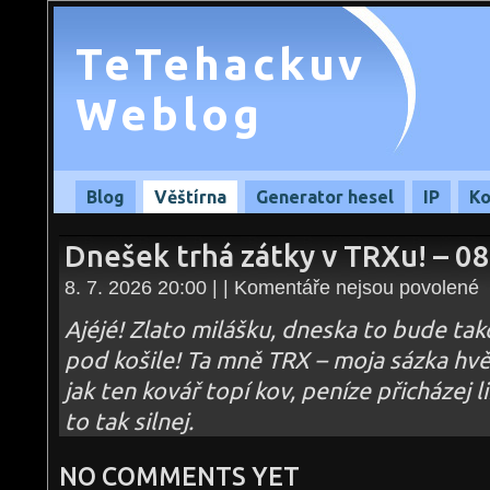
TeTehackuv
Weblog
Blog
Věštírna
Generator hesel
IP
Ko
Dnešek trhá zátky v TRXu! – 0
u
8. 7. 2026 20:00 | |
Komentáře nejsou povolené
te
s
n
Ajéjé! Zlato milášku, dneska to bude ta
D
tr
pod košile! Ta mně TRX – moja sázka hvě
zá
v
jak ten kovář topí kov, peníze přicházej li
T
–
08
to tak silnej.
NO COMMENTS YET