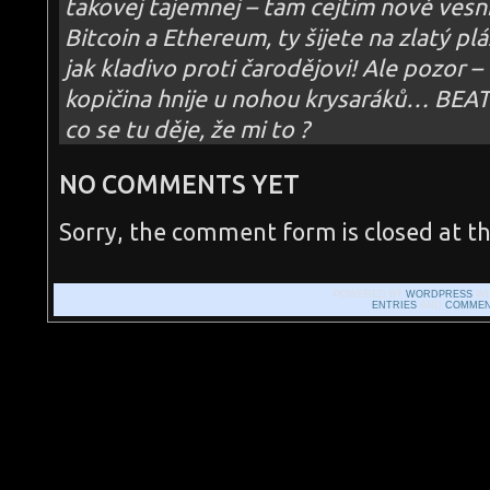
takovej tajemnej – tam cejtim nové vesn
Bitcoin a Ethereum, ty šijete na zlatý pl
jak kladivo proti čarodějovi! Ale pozor –
kopičina hnije u nohou krysaráků… BEAT
co se tu děje, že mi to ?
NO COMMENTS YET
Sorry, the comment form is closed at th
POWERED BY
WORDPRESS
WI
ENTRIES
AND
COMMEN