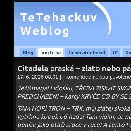
TeTehackuv
Weblog
Blog
Věštírna
Generator hesel
IP
Ko
Citadela praská – zlato nebo p
17. 6. 2026 08:01 | |
Komentáře nejsou povolené
Jéžišmarja! Lidošku, TŘEBA ZÍSKAT SVA
PREDCHAZENI – karty KRYČĚ CO BY SE 
TAM HORÍ TRON – TRX, můj zlatej skokan
vytrhne kopek od hada! Tam vidím, co ni
peníze jako ptačí srdce v ruce! A tento 