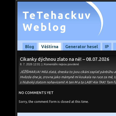
TeTehackuv
Weblog
Blog
Věštírna
Generator hesel
IP
Cikanky dýchnou zlato na ně! – 08.07.2026
u
8. 7. 2026 12:01 | |
Komentáře nejsou povolené
textu
s
JÉŽÍŠMARJA! Milá zlatá, dneska to jsou cikáni zaplať pánbůhu a ka
názvem
Cikanky
Hvězda dne je, zrovna jako mámyně mi koukala na ruce za mě, t
dýchnou
s hluboký zlatom nohavicemi! A ten M a ta LAB? Ale TAK! Tam fa
zlato
na
ně!
–
NO COMMENTS YET
08.07.2026
Sorry, the comment form is closed at this time.