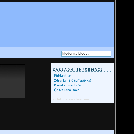
ZÁKLADNÍ INFORMACE
Přihlásit se
Zdroj kanálů (příspěvky)
Kanál komentářů
Česká lokalizace
25 let, delam s linuxem