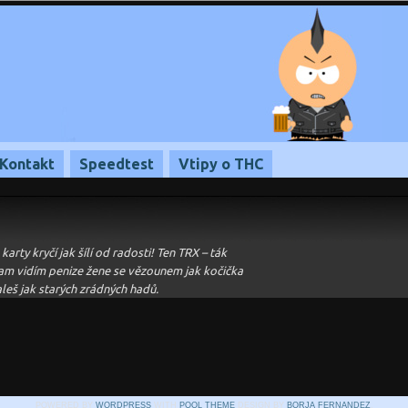
Kontakt
Speedtest
Vtipy o THC
rty kryčí jak šílí od radosti! Ten TRX – ták
am vidím penize žene se vězounem jak kočička
leš jak starých zrádných hadů.
POWERED BY
WORDPRESS
WITH
POOL THEME
DESIGN BY
BORJA FERNANDEZ
.