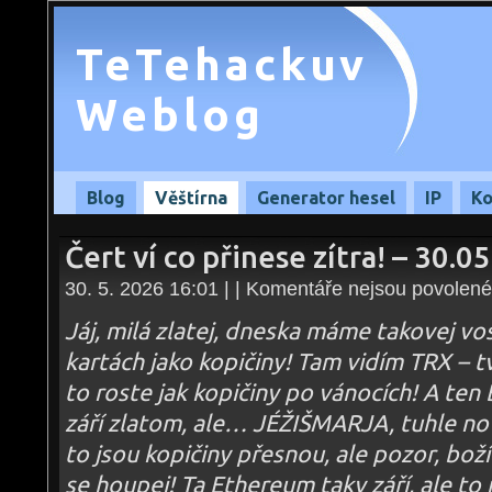
TeTehackuv
Weblog
Blog
Věštírna
Generator hesel
IP
Ko
Čert ví co přinese zítra! – 30.0
30. 5. 2026 16:01 | |
Komentáře nejsou povolené
Jáj, milá zlatej, dneska máme takovej vos
kartách jako kopičiny! Tam vidím TRX – t
to roste jak kopičiny po vánocích! A ten 
září zlatom, ale… JÉŽIŠMARJA, tuhle nov
to jsou kopičiny přesnou, ale pozor, boží
se houpej! Ta Ethereum taky září, ale to 