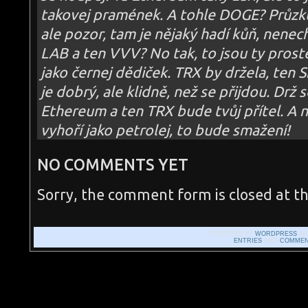
takovej pramének. A tohle DOGE? Průzk
ale pozor, tam je nějaký hadí kůň, nenec
LAB a ten VVV? No tak, to jsou ty prost
jako černej dědiček. TRX by držela, ten 
je dobrý, ale klidně, než se přijdou. Drž 
Ethereum a ten TRX bude tvůj přítel. A n
vyhoří jako petrolej, to bude smažení!
NO COMMENTS YET
Sorry, the comment form is closed at th
POWERED BY
WORDPRESS
WI
ENTRIES
AND
COMMEN