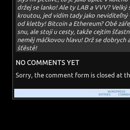
–
držej se lanko! Ale ty LAB a VVV? Velký 
02
kroutou, jed vidím tady jako neviditeľný 
od kletby! Bitcoin a Ethereum? Obě záře
snu, ale stojí u cesty, takže cejtím šťast
neměj máčkovou hlavu! Drž se dobrych a
šťěstě!
NO COMMENTS YET
Sorry, the comment form is closed at th
POWERED BY
WORDPRESS
WI
ENTRIES
AND
COMMEN