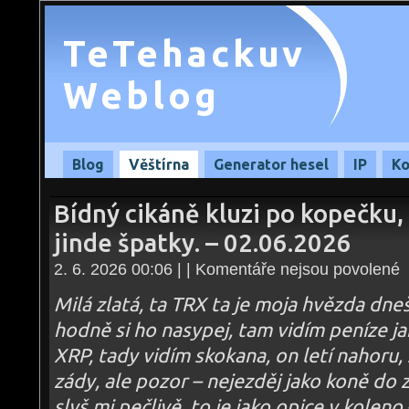
TeTehackuv
Weblog
Blog
Věštírna
Generator hesel
IP
Ko
Bídný cikáně kluzi po kopečku,
jinde špatky. – 02.06.2026
u
2. 6. 2026 00:06 | |
Komentáře nejsou povolené
te
s
n
Milá zlatá, ta TRX ta je moja hvězda dneš
B
ci
hodně si ho nasypej, tam vidím peníze ja
kl
p
XRP, tady vidím skokana, on letí nahoru, 
k
n
jd
zády, ale pozor – nejezděj jako koně do 
do
ji
slyš mi pečlivě, to je jako opice v koleno
šp